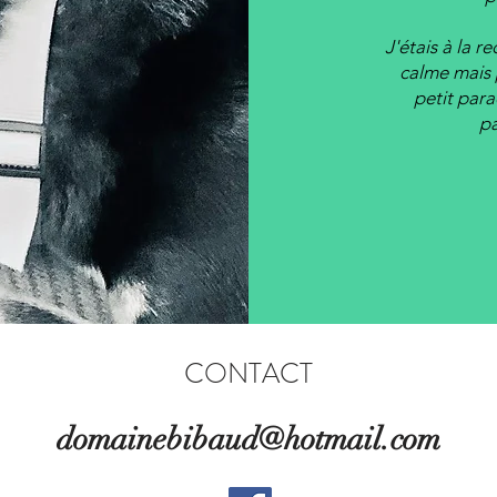
​J'étais
à la re
calme mais 
petit para
pa
CONTACT
domainebibaud@hotmail.com