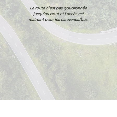
La route n'est pas goudronnée
jusqu'au bout et l'accès est
restreint pour les caravanes/bus.