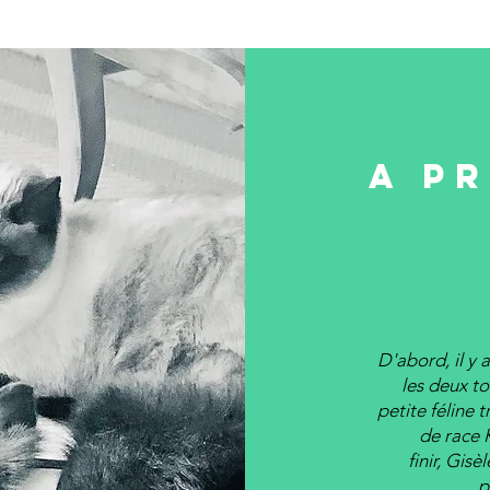
a P
D'abord, il y 
les deux to
petite féline 
de race K
finir,
Gisèl
p