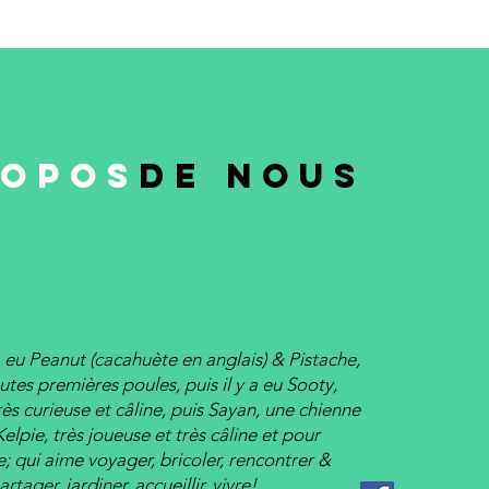
ROPOS
DE NOUS
a eu Peanut (cacahuète en anglais) & Pistache,
utes premières poules, puis il y a eu Sooty,
très curieuse et câline, puis Sayan, une chienne
elpie, très joueuse et très câline et pour
e;
qui aime voyager, bricoler, rencontrer &
artager, jardiner, accueillir, vivre!