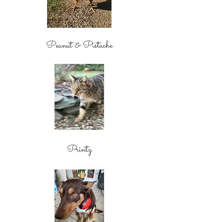
Peanut & Pistache
Printz